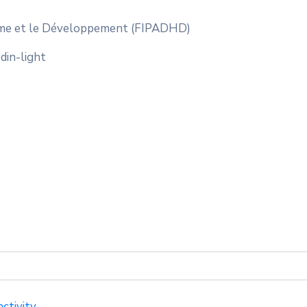
Homme et le Développement (FIPADHD)
edin-light
n
ctivity