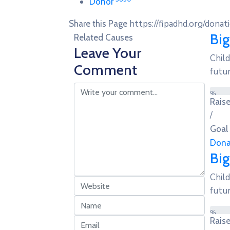
Donor
https://fipadhd.org/donat
Share this Page
Big
Related Causes
Leave Your
Child
Comment
futur
%
Rais
/
Goal
Dona
Big
Child
futur
%
Rais