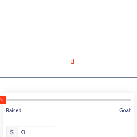
s
%
3935 Donors
Raised:
Goal:
$
0