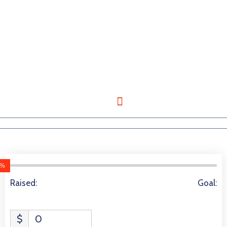
s
%
3939 Donors
Raised:
Goal:
$
0