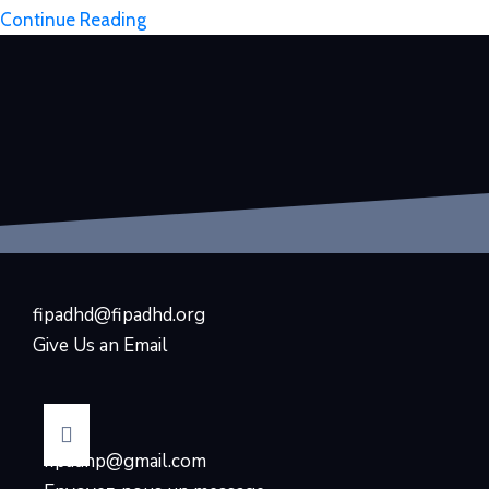
Continue Reading
fipadhd@fipadhd.org
Give Us an Email
fipadhp@gmail.com