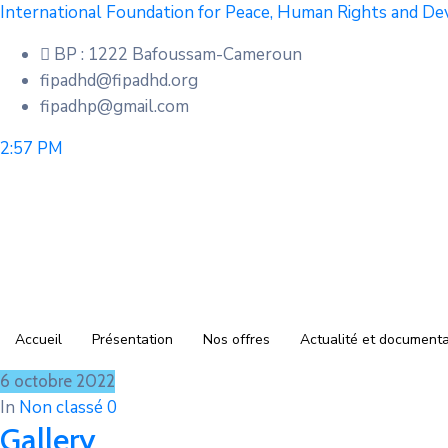
International Foundation for Peace, Human Rights and D
BP : 1222 Bafoussam-Cameroun
fipadhd@fipadhd.org
fipadhp@gmail.com
2:57 PM
Accueil
Présentation
Nos offres
Actualité et documenta
6 octobre 2022
In
Non classé
0
Gallery