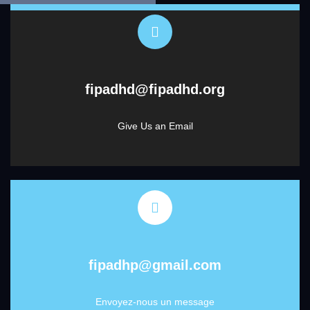
fipadhd@fipadhd.org
Give Us an Email
fipadhp@gmail.com
Envoyez-nous un message