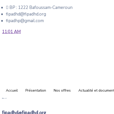
BP : 1222 Bafoussam-Cameroun
fipadhd@fipadhd.org
fipadhp@gmail.com
11:01 AM
Accueil
Présentation
Nos offres
Actualité et documen
fipadhd@fipadhd.org