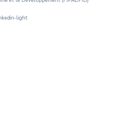
’Homme et le Développement (FIPADHD)
inkedin-light