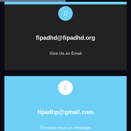
fipadhd@fipadhd.org
Give Us an Email
fipadhp@gmail.com
Envoyez-nous un message