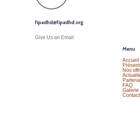
fipadhd@fipadhd.org
Give Us an Email
Menu
Accueil
Présent
Nos off
Actuali
Partena
FAQ
Galerie
Contact