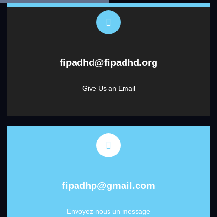
fipadhd@fipadhd.org
Give Us an Email
fipadhp@gmail.com
Envoyez-nous un message