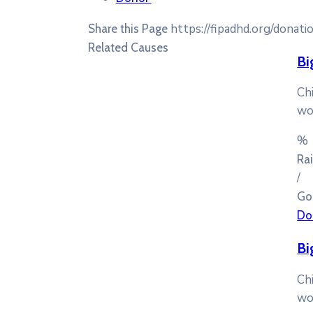
https://fipadhd.org/donati
Share this Page
Related Causes
Bi
Ch
wor
%
Ra
/
Go
Do
Bi
Ch
wor