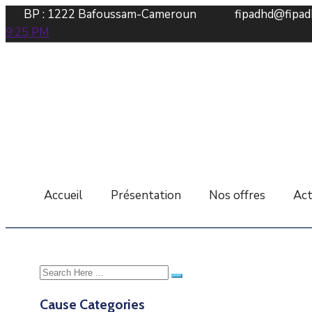
BP : 1222 Bafoussam-Cameroun
fipadhd@fipad
9:25 PM
Accueil
Présentation
Nos offres
Act
Cause Categories