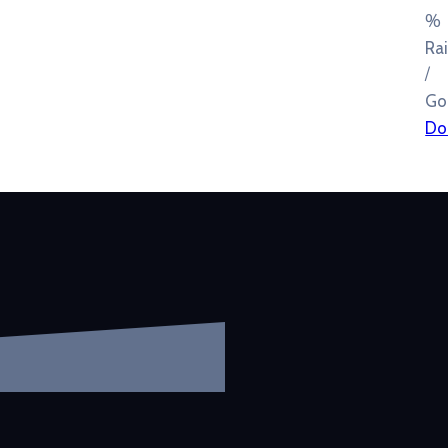
%
Ra
/
Go
Do