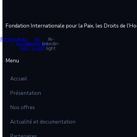
Fondation Internationale pour la Paix, les Droits de 
Facebook-
Jki-
Jki-
Jki-
f
twitter-
instagram-
linkedin-
light
1-light
light
Menu
Accueil
Présentation
Nos offres
Actualité et documentation
Partenaires