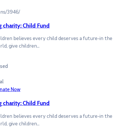
ons/3946/
g charity: Child Fund
ildren believes every child deserves a future-in the
ld, give children...
ised
al
nate Now
g charity: Child Fund
ildren believes every child deserves a future-in the
ld, give children...