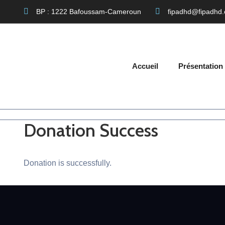
BP : 1222 Bafoussam-Cameroun
fipadhd@fipadhd.
Accueil
Présentation
Donation Success
Donation is successfully.