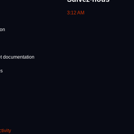
3:12 AM
ion
et documentation
es
tivity