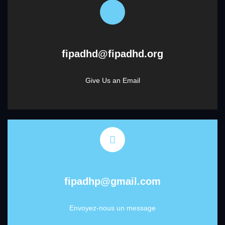
fipadhd@fipadhd.org
Give Us an Email
fipadhp@gmail.com
Envoyez-nous un message