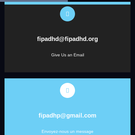
fipadhd@fipadhd.org
Give Us an Email
fipadhp@gmail.com
Envoyez-nous un message