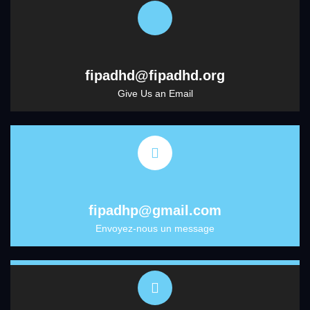
fipadhd@fipadhd.org
Give Us an Email
fipadhp@gmail.com
Envoyez-nous un message